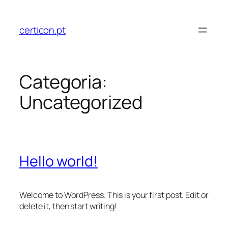
Pular
para
certicon.pt
o
conteúdo
Categoria:
Uncategorized
Hello world!
Welcome to WordPress. This is your first post. Edit or
delete it, then start writing!